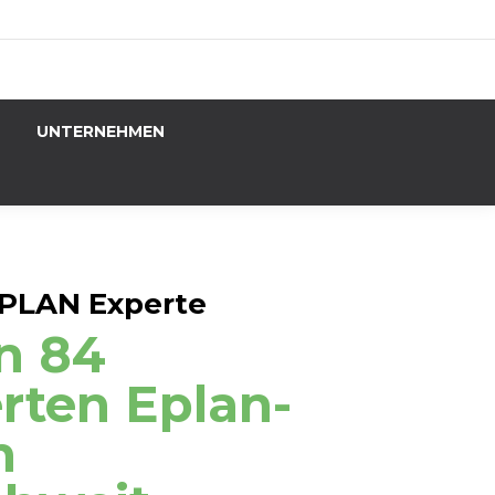
UNTERNEHMEN
 EPLAN Experte
n 84
erten Eplan-
n